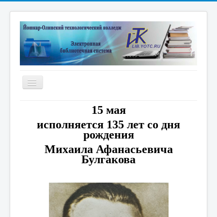
Включить/
выключить
навигацию
Главная
15 мая
Электронная библиотека
исполняется 135 лет со дня
рождения
Дистанционные курсы
Михаила Афанасьевича
Книжные выставки
Булгакова
Единое окно
Новые поступления
Научные публикации преподавателей