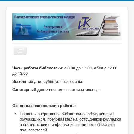
Включить/
выключить
навигацию
Главная
Часы работы библиотеки:
с 8.00 до 17.00,
обед
с 12.00
до 13.00
Электронная библиотека
Выходные дни:
суббота, воскресенье
Дистанционные курсы
Санитарный день-
последняя пятница месяца.
Книжные выставки
Основные направления работы:
Единое окно
Полное и оперативное библиотечное обслуживание
Новые поступления
обучающихся, преподавателей, сотрудников колледжа
в соответствии с информационными потребностями
Научные публикации преподавателей
пользователей.